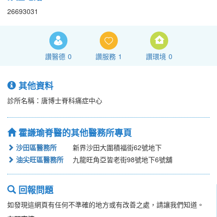
26693031
讚醫德
0
讚服務
1
讚環境
0
其他資料
診所名稱：唐博士脊科痛症中心
霍謙瑜脊醫的其他醫務所專頁
沙田區醫務所
新界沙田大圍積福街62號地下
油尖旺區醫務所
九龍旺角亞皆老街98號地下6號舖
回報問題
如發現這網頁有任何不準確的地方或有改善之處，請讓我們知道。