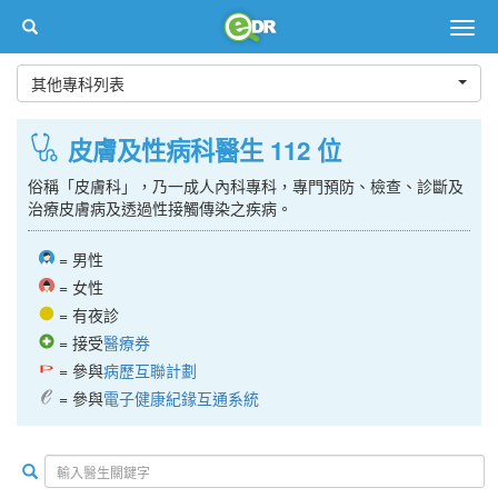
Togg
navig
其他專科列表
皮膚及性病科醫生 112 位
俗稱「皮膚科」，乃一成人內科專科，專門預防、檢查、診斷及
治療皮膚病及透過性接觸傳染之疾病。
= 男性
= 女性
= 有夜診
= 接受
醫療券
= 參與
病歷互聯計劃
= 參與
電子健康紀䤸互通系統