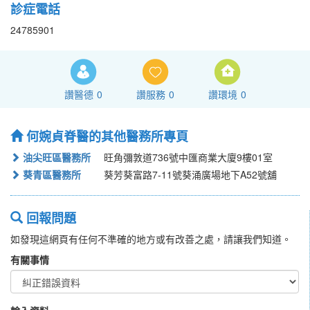
診症電話
24785901
讚醫德
0
讚服務
0
讚環境
0
何婉貞脊醫的其他醫務所專頁
油尖旺區醫務所
旺角彌敦道736號中匯商業大廈9樓01室
葵青區醫務所
葵芳葵富路7-11號葵涌廣場地下A52號舖
回報問題
如發現這網頁有任何不準確的地方或有改善之處，請讓我們知道。
有關事情