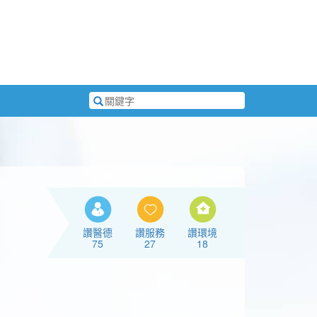
搜
尋
關
鍵
字
讚醫德
讚服務
讚環境
75
27
18