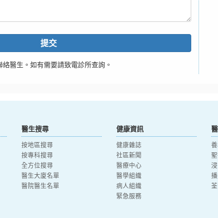
提交
聯絡醫生。如有需要請致電診所查詢。
醫生搜尋
健康資訊
醫
按地區搜尋
健康雜誌
養
按專科搜尋
社區新聞
聖
全方位搜尋
醫療中心
浸
醫生大廈名單
醫學組織
播
醫院醫生名單
病人組織
荃
緊急服務