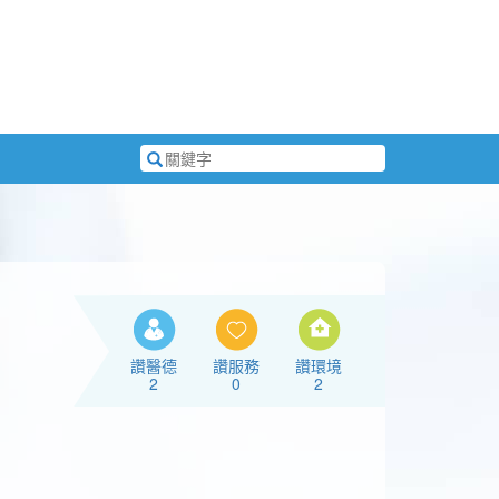
搜
尋
關
鍵
字
讚醫德
讚服務
讚環境
2
0
2