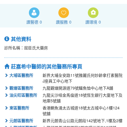
讚醫德
0
讚服務
0
讚環境
0
其他資料
診所名稱：屈臣氏大藥房
莊嘉希中醫師的其他醫務所專頁
大埔區醫務所
新界大埔全安路11號雅麗氏何妙齡拿打素醫院
J座員工中心地下
觀塘區醫務所
九龍觀塘開源道79號鱷魚恤中心地下A舖
油尖旺區醫務所
九龍尖沙咀金馬倫道18號恆生銀行大廈地下及
地庫5號舖
東區醫務所
香港鰂魚涌太古城道18號太古城中心1樓124
號舖
元朗區醫務所
新界元朗青山公路元朗段142號地下,1樓及2樓