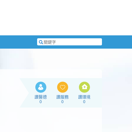
搜
尋
關
鍵
字
讚醫德
讚服務
讚環境
0
0
0