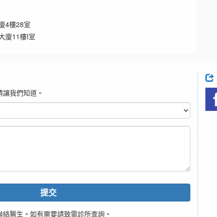
廈4樓28室
大廈11樓I室
請讓我們知道。
提交
聯絡醫生。如有需要請致電診所查詢。