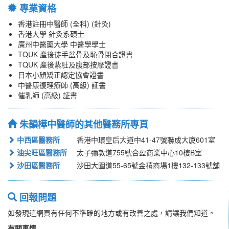
專業資格
香港註冊中醫師 (全科) (針灸)
香港大學 針灸系碩士
廣州中醫藥大學 中醫學學士
TQUK 產後徒手盆骨及恥骨閉合證書
TQUK 產後紥肚及腹部按摩證書
日本小顔矯正認定協會證書
中醫康復理療師 (高級) 証書
催乳師 (高級) 証書
朱韻樺中醫師的其他醫務所專頁
中西區醫務所
香港中環皇后大道中41-47號聯成大廈601室
油尖旺區醫務所
太子彌敦道755號合盈商業中心10樓B室
沙田區醫務所
沙田大圍道55-65號金禧商場1樓132-133號舗
回報問題
如發現這網頁有任何不準確的地方或有改善之處，請讓我們知道。
有關事情