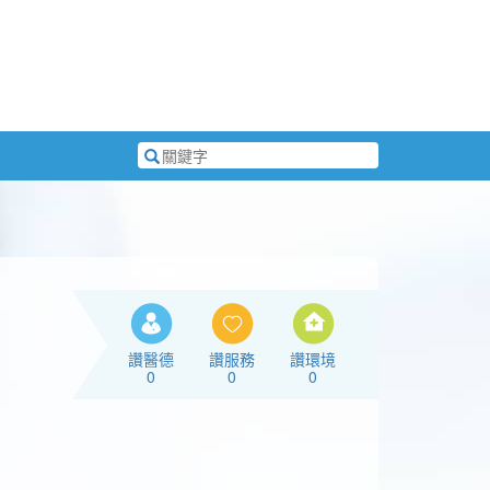
搜
尋
關
鍵
字
讚醫德
讚服務
讚環境
0
0
0