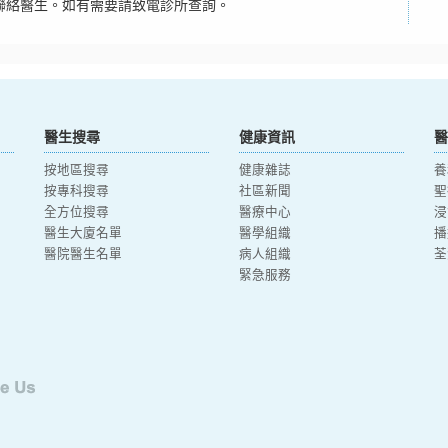
聯絡醫生。如有需要請致電診所查詢。
醫生搜尋
健康資訊
醫
按地區搜尋
健康雜誌
養
按專科搜尋
社區新聞
聖
全方位搜尋
醫療中心
浸
醫生大廈名單
醫學組織
播
醫院醫生名單
病人組織
荃
緊急服務