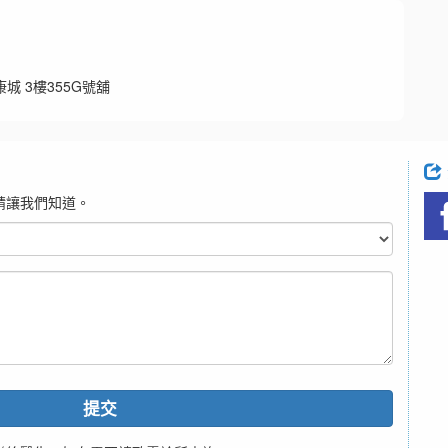
康城 3樓355G號舖
請讓我們知道。
提交