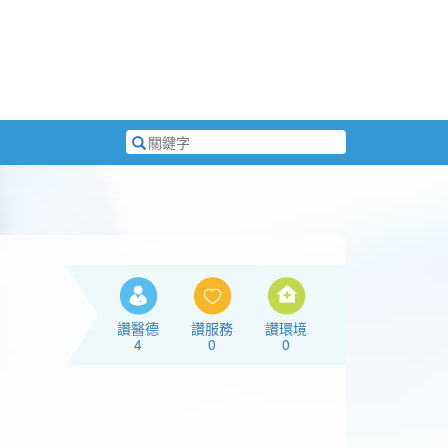
搜
尋
關
鍵
字
讚醫德
讚服務
讚環境
4
0
0