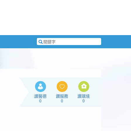
搜
尋
關
鍵
字
讚醫德
讚服務
讚環境
0
0
0