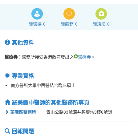
讚醫德
0
讚服務
0
讚環境
0
其他資料
醫療券：
醫務所接受香港政府發出之
醫療券
。
專業資格
南方醫科大學中西醫結合臨床碩士
羅美霞中醫師的其他醫務所專頁
荃灣區醫務所
青山公路33號深井碧堤坊3樓6號舖
回報問題