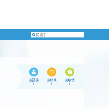
搜
尋
關
鍵
字
讚醫德
讚服務
讚環境
1
1
1