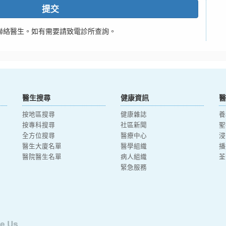
提交
聯絡醫生。如有需要請致電診所查詢。
醫生搜尋
健康資訊
醫
按地區搜尋
健康雜誌
養
按專科搜尋
社區新聞
聖
全方位搜尋
醫療中心
浸
醫生大廈名單
醫學組織
播
醫院醫生名單
病人組織
荃
緊急服務