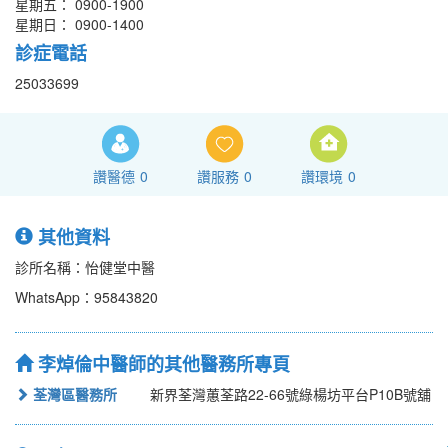
星期五： 0900-1900
星期日： 0900-1400
診症電話
25033699
讚醫德
0
讚服務
0
讚環境
0
其他資料
診所名稱：怡健堂中醫
WhatsApp：95843820
李焯倫中醫師的其他醫務所專頁
荃灣區醫務所
新界荃灣蕙荃路22-66號綠楊坊平台P10B號舖