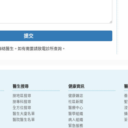
提交
聯絡醫生。如有需要請致電診所查詢。
醫生搜尋
健康資訊
醫
按地區搜尋
健康雜誌
養
按專科搜尋
社區新聞
聖
全方位搜尋
醫療中心
浸
醫生大廈名單
醫學組織
播
醫院醫生名單
病人組織
荃
緊急服務