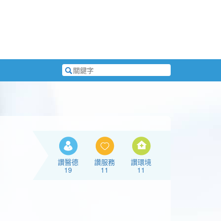
搜
尋
關
鍵
字
讚醫德
讚服務
讚環境
19
11
11