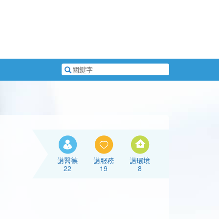
搜
尋
關
鍵
字
讚醫德
讚服務
讚環境
22
19
8