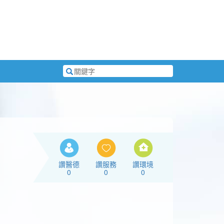
搜
尋
關
鍵
字
讚醫德
讚服務
讚環境
0
0
0