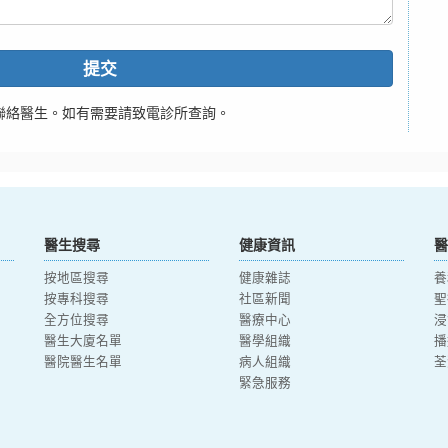
提交
聯絡醫生。如有需要請致電診所查詢。
醫生搜尋
健康資訊
醫
按地區搜尋
健康雜誌
養
按專科搜尋
社區新聞
聖
全方位搜尋
醫療中心
浸
醫生大廈名單
醫學組織
播
醫院醫生名單
病人組織
荃
緊急服務