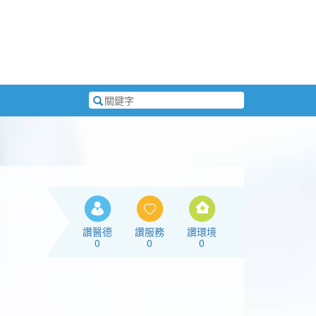
搜
尋
關
鍵
字
讚醫德
讚服務
讚環境
0
0
0