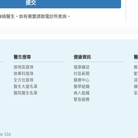
提交
聯絡醫生。如有需要請致電診所查詢。
醫生搜尋
健康資訊
醫
按地區搜尋
健康雜誌
養
按專科搜尋
社區新聞
聖
全方位搜尋
醫療中心
浸
醫生大廈名單
醫學組織
播
醫院醫生名單
病人組織
荃
緊急服務