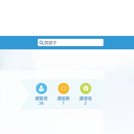
搜
尋
關
鍵
字
讚醫德
讚服務
讚環境
38
7
2