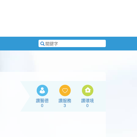
搜
尋
關
鍵
字
讚醫德
讚服務
讚環境
0
3
0