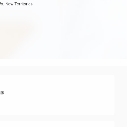
o, New Territories
生服