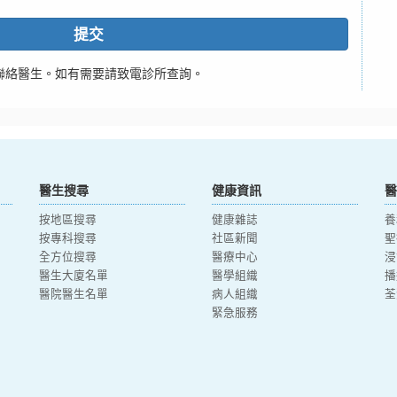
提交
聯絡醫生。如有需要請致電診所查詢。
醫生搜尋
健康資訊
醫
按地區搜尋
健康雜誌
養
按專科搜尋
社區新聞
聖
全方位搜尋
醫療中心
浸
醫生大廈名單
醫學組織
播
醫院醫生名單
病人組織
荃
緊急服務