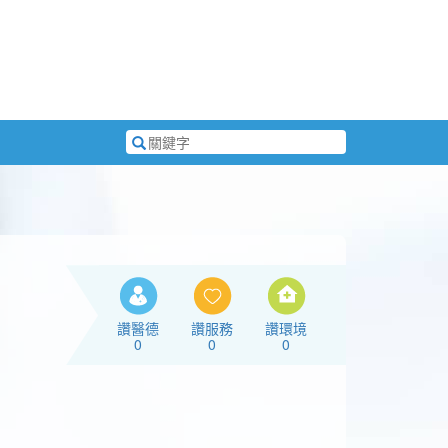
搜
尋
關
鍵
字
讚醫德
讚服務
讚環境
0
0
0