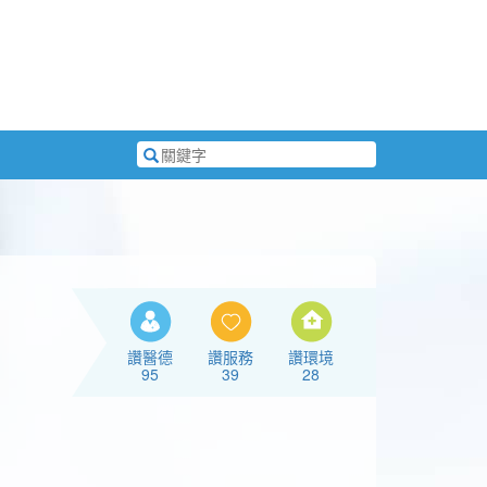
搜
尋
關
鍵
字
讚醫德
讚服務
讚環境
95
39
28