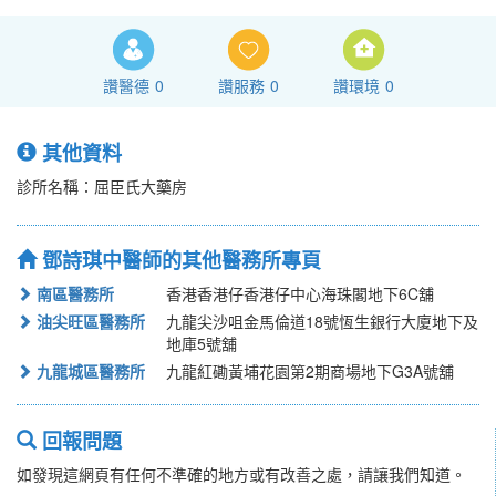
讚醫德
0
讚服務
0
讚環境
0
其他資料
診所名稱：屈臣氏大藥房
鄧詩琪中醫師的其他醫務所專頁
南區醫務所
香港香港仔香港仔中心海珠閣地下6C舖
油尖旺區醫務所
九龍尖沙咀金馬倫道18號恆生銀行大廈地下及
地庫5號舖
九龍城區醫務所
九龍紅磡黃埔花園第2期商場地下G3A號舖
回報問題
如發現這網頁有任何不準確的地方或有改善之處，請讓我們知道。