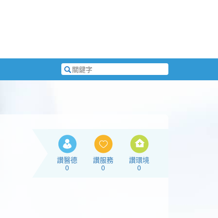
搜
尋
關
鍵
字
讚醫德
讚服務
讚環境
0
0
0