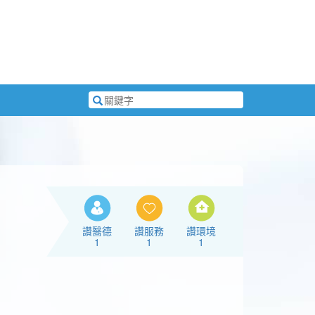
搜
尋
關
鍵
字
讚醫德
讚服務
讚環境
1
1
1