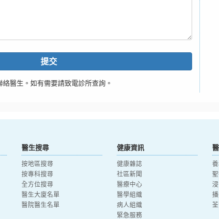
提交
聯絡醫生。如有需要請致電診所查詢。
醫生搜尋
健康資訊
醫
按地區搜尋
健康雜誌
養
按專科搜尋
社區新聞
聖
全方位搜尋
醫療中心
浸
醫生大廈名單
醫學組織
播
醫院醫生名單
病人組織
荃
緊急服務