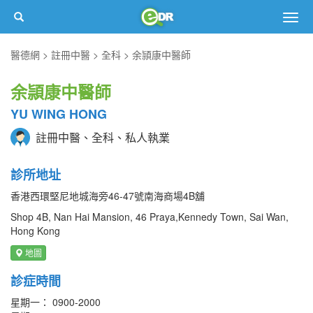
Togg
navig
醫德網
註冊中醫
全科
余頴康中醫師
余頴康中醫師
YU WING HONG
註冊中醫、全科、私人執業
診所地址
香港西環堅尼地城海旁46-47號南海商場4B舖
Shop 4B, Nan Hai Mansion, 46 Praya,Kennedy Town, Sai Wan,
Hong Kong
地圖
診症時間
星期一： 0900-2000