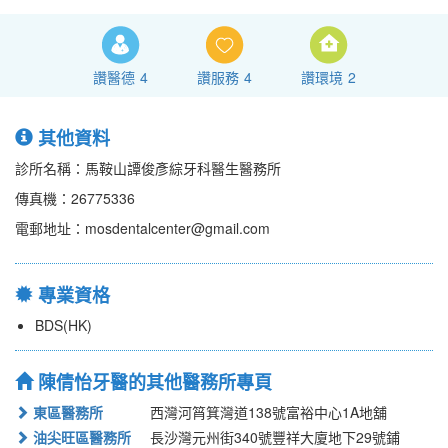
讚醫德
4
讚服務
4
讚環境
2
其他資料
診所名稱：馬鞍山譚俊彥綜牙科醫生醫務所
傳真機：26775336
電郵地址：mosdentalcenter@gmail.com
專業資格
BDS(HK)
陳倩怡牙醫的其他醫務所專頁
東區醫務所
西灣河筲箕灣道138號富裕中心1A地舖
油尖旺區醫務所
長沙灣元州街340號豐祥大廈地下29號鋪