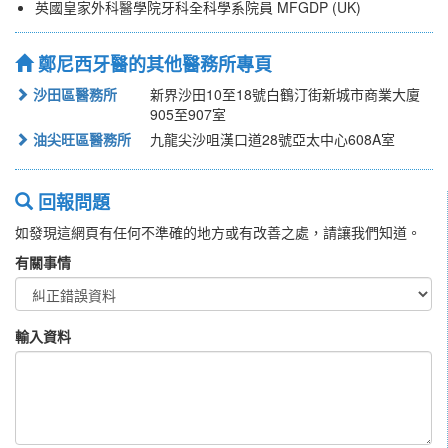
英國皇家外科醫學院牙科全科學系院員 MFGDP (UK)
鄭尼西牙醫的其他醫務所專頁
沙田區醫務所
新界沙田10至18號白鶴汀街新城市商業大廈
905至907室
油尖旺區醫務所
九龍尖沙咀漢口道28號亞太中心608A室
回報問題
如發現這網頁有任何不準確的地方或有改善之處，請讓我們知道。
有關事情
輸入資料