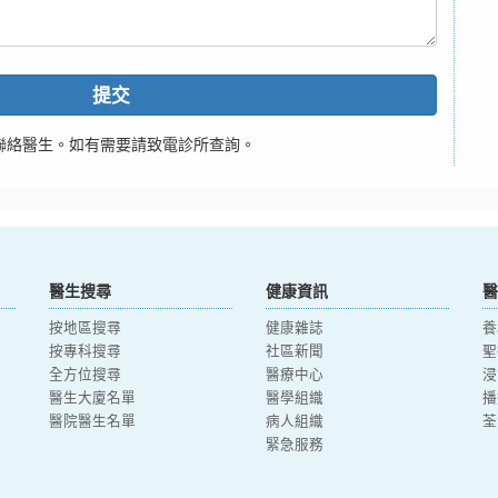
提交
聯絡醫生。如有需要請致電診所查詢。
醫生搜尋
健康資訊
醫
按地區搜尋
健康雜誌
養
按專科搜尋
社區新聞
聖
全方位搜尋
醫療中心
浸
醫生大廈名單
醫學組織
播
醫院醫生名單
病人組織
荃
緊急服務