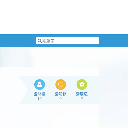
搜
尋
關
鍵
字
讚醫德
讚服務
讚環境
12
0
2