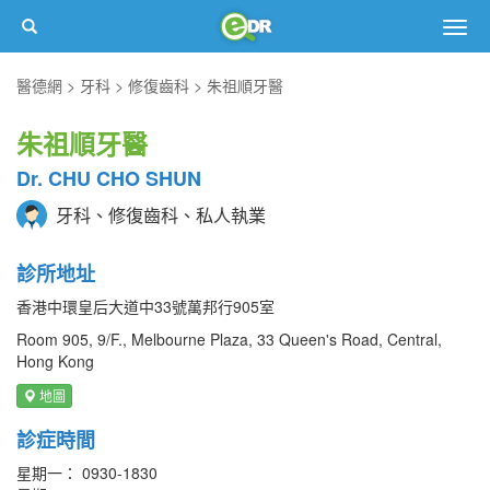
Togg
navig
醫德網
牙科
修復齒科
朱祖順牙醫
朱祖順牙醫
Dr. CHU CHO SHUN
牙科、修復齒科、私人執業
診所地址
香港中環皇后大道中33號萬邦行905室
Room 905, 9/F., Melbourne Plaza, 33 Queen's Road, Central,
Hong Kong
地圖
診症時間
星期一： 0930-1830