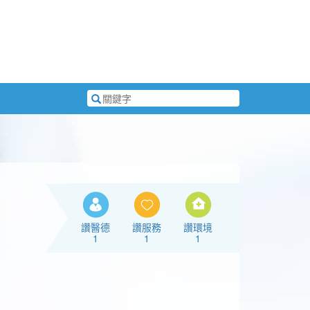
搜
尋
關
鍵
字
讚醫德
讚服務
讚環境
1
1
1