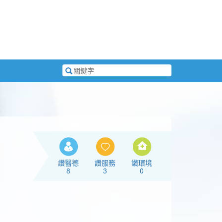
搜
尋
關
鍵
字
讚醫德
讚服務
讚環境
8
3
0