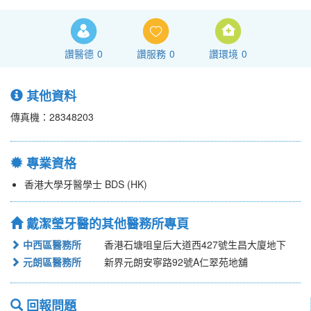
讚醫德
0
讚服務
0
讚環境
0
其他資料
傳真機：28348203
專業資格
香港大學牙醫學士 BDS (HK)
戴潔瑩牙醫的其他醫務所專頁
中西區醫務所
香港石塘咀皇后大道西427號生昌大廈地下
元朗區醫務所
新界元朗安寧路92號A仁翠苑地舖
回報問題