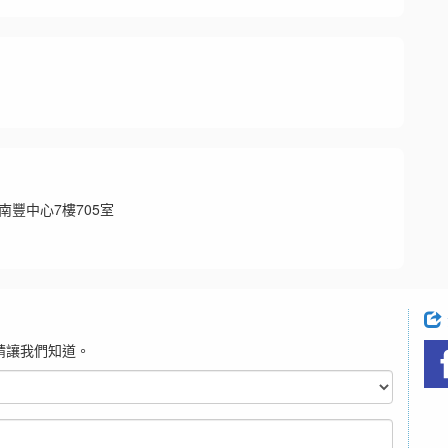
號南豐中心7樓705室
請讓我們知道。