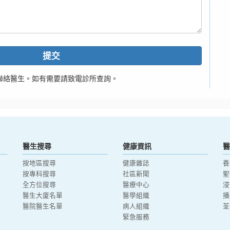
提交
聯絡醫生。如有需要請致電診所查詢。
醫生搜尋
健康資訊
醫
按地區搜尋
健康雜誌
養
按專科搜尋
社區新聞
聖
全方位搜尋
醫療中心
浸
醫生大廈名單
醫學組織
播
醫院醫生名單
病人組織
荃
緊急服務