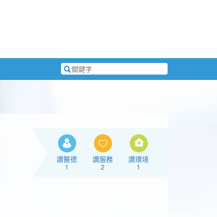
搜
尋
關
鍵
字
讚醫德
讚服務
讚環境
1
2
1