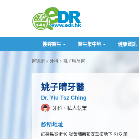
搜尋醫生
醫生集中地
健康資訊
醫德網
牙科
姚子晴牙醫
姚子晴牙醫
Dr. Yiu Tsz Ching
牙科、私人執業
診所地址
紅磡民泰街​40 號黃埔新邨安華樓地下 K1C 舖