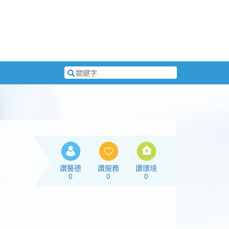
搜
尋
關
鍵
字
讚醫德
讚服務
讚環境
0
0
0