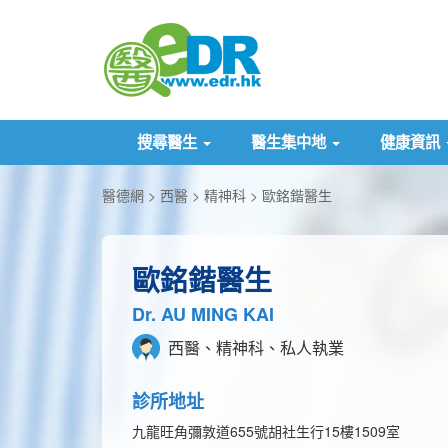
搜尋醫生
醫生集中地
健康資訊
醫德網
西醫
精神科
歐銘鍇醫生
歐銘鍇醫生
Dr. AU MING KAI
西醫、精神科、私人執業
診所地址
九龍旺角彌敦道655號胡社生行15樓1509室