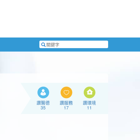
搜
尋
關
鍵
字
讚醫德
讚服務
讚環境
35
17
11