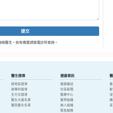
提交
聯絡醫生。如有需要請致電診所查詢。
醫生搜尋
健康資訊
醫
按地區搜尋
健康雜誌
養
按專科搜尋
社區新聞
聖
全方位搜尋
醫療中心
浸
醫生大廈名單
醫學組織
播
醫院醫生名單
病人組織
荃
緊急服務