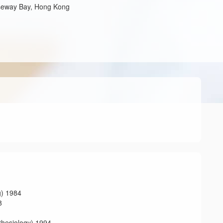
auseway Bay, Hong Kong
 1984
8
iology) 1994