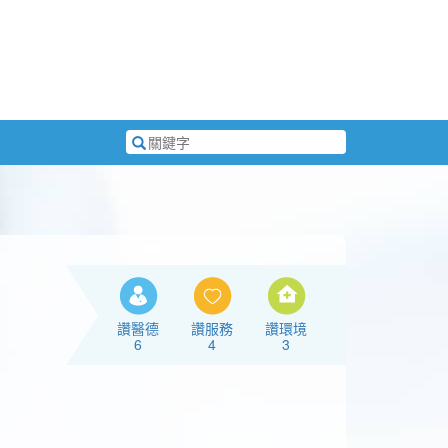
搜
尋
關
鍵
字
讚醫德
讚服務
讚環境
6
4
3