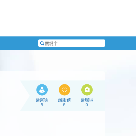
搜
尋
關
鍵
字
讚醫德
讚服務
讚環境
5
5
0