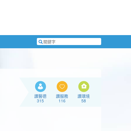
搜
尋
關
鍵
字
讚醫德
讚服務
讚環境
315
116
58