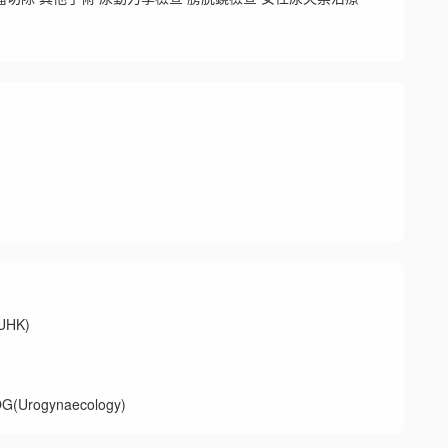
HK)
ogynaecology)