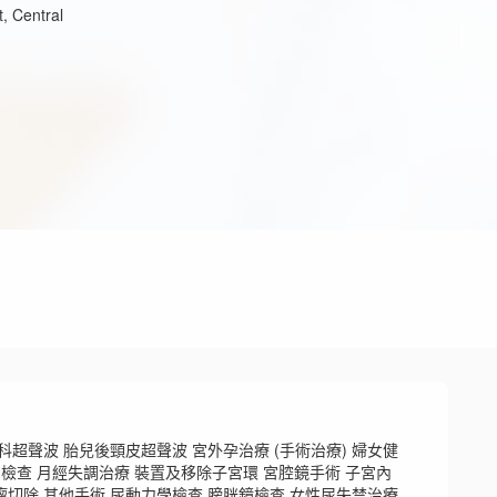
t, Central
科超聲波 胎兒後頸皮超聲波 宮外孕治療 (手術治療) 婦女健
檢查 月經失調治療 裝置及移除子宮環 宮腔鏡手術 子宮內
切除 其他手術 尿動力學檢查 膀胱鏡檢查 女性尿失禁治療