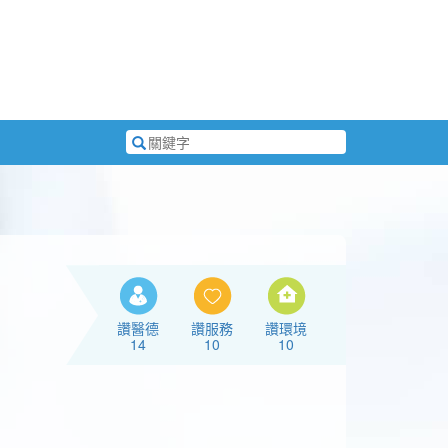
搜
尋
關
鍵
字
讚醫德
讚服務
讚環境
14
10
10