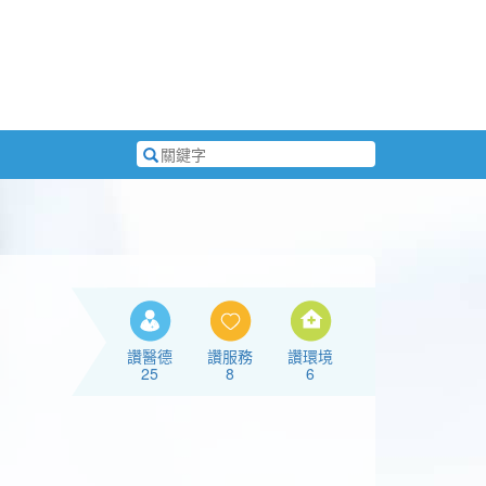
搜
尋
關
鍵
字
讚醫德
讚服務
讚環境
25
8
6