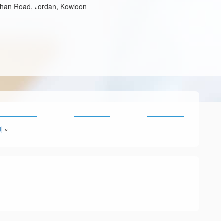
than Road, Jordan, Kowloon
劃
。