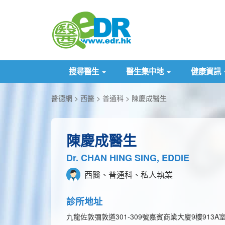
搜尋醫生
醫生集中地
健康資訊
醫德網
西醫
普通科
陳慶成醫生
陳慶成醫生
Dr. CHAN HING SING, EDDIE
西醫、普通科、私人執業
診所地址
九龍佐敦彌敦道301-309號嘉賓商業大廈9樓913A