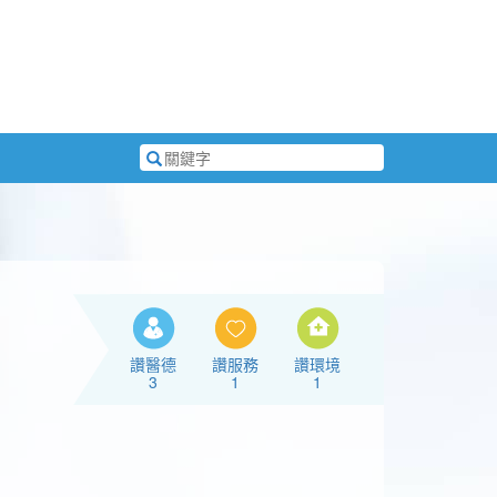
搜
尋
關
鍵
字
讚醫德
讚服務
讚環境
3
1
1