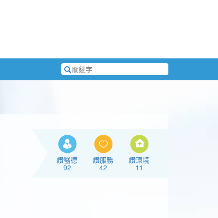
搜
尋
關
鍵
字
讚醫德
讚服務
讚環境
92
42
11