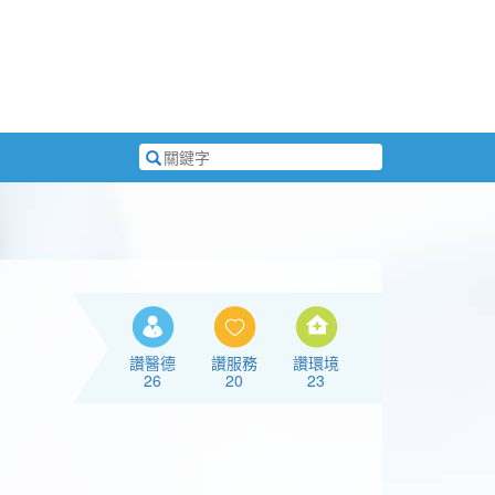
搜
尋
關
鍵
字
讚醫德
讚服務
讚環境
26
20
23