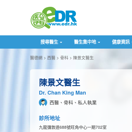
搜尋醫生
醫生集中地
健康資訊
醫德網
西醫
骨科
陳景文醫生
陳景文醫生
Dr. Chan King Man
西醫、骨科、私人執業
診所地址
九龍彌敦道688號旺角中心一期702室