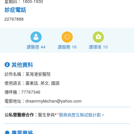
星期四： 1800-1930
診症電話
22767888
讚醫德
44
讚服務
16
讚環境
10
其他資料
診所名稱：荃灣港安醫院
使用語言：廣東話, 英文, 國語
傳呼機：77767346
電郵地址：drsammykkchan@yahoo.com
公私營醫療合作：
醫生參與
醫療病歷互聯試驗計劃
。
專業資格