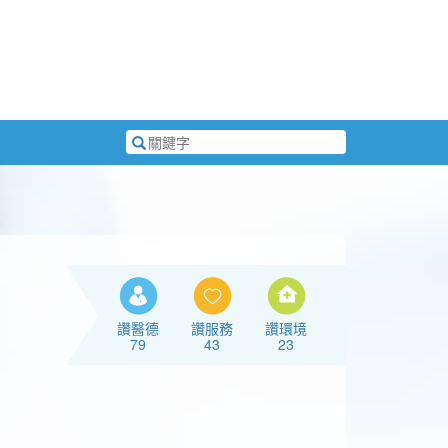
搜
尋
關
鍵
字
讚醫德
讚服務
讚環境
79
43
23