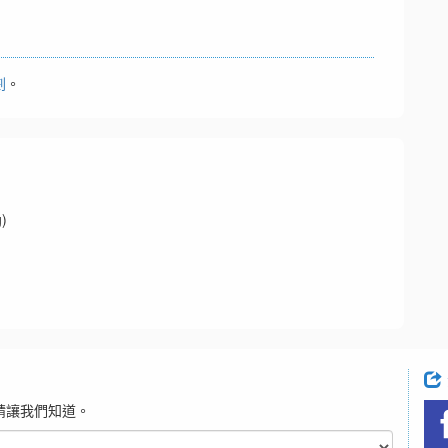
劃
。
)
請讓我們知道。