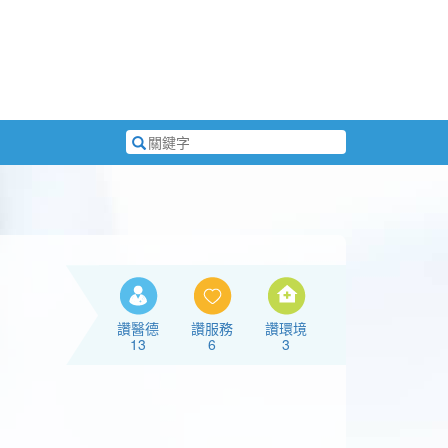
搜
尋
關
鍵
字
讚醫德
讚服務
讚環境
13
6
3