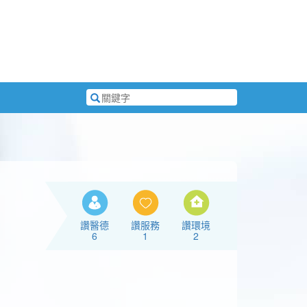
搜
尋
關
鍵
字
讚醫德
讚服務
讚環境
6
1
2