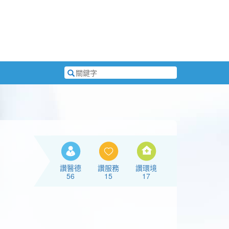
搜
尋
關
鍵
字
讚醫德
讚服務
讚環境
56
15
17