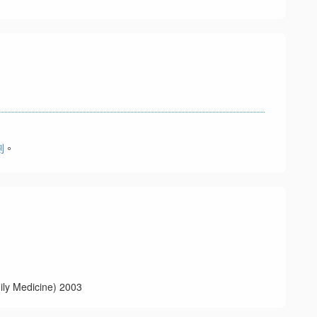
劃
。
edicine) 2003